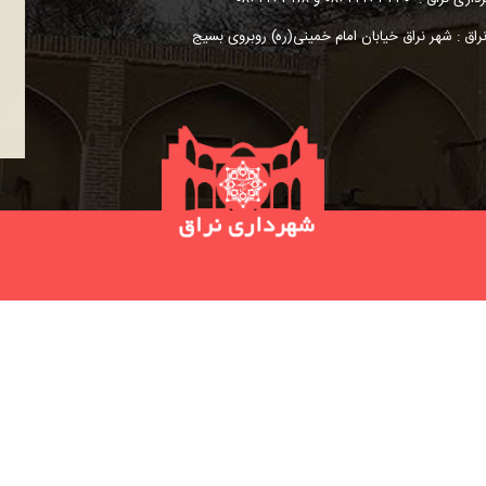
اق : شهر نراق خیابان
امام خمینی(ره)
روبروی بسیج