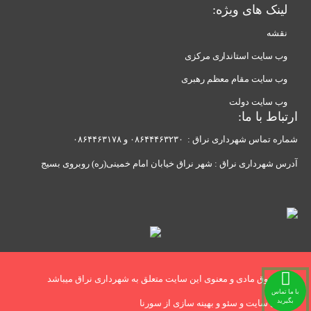
لینک های ویژه:
نقشه
وب سایت استانداری مرکزی
وب سایت مقام معظم رهبری
وب سایت دولت
ارتباط با ما:
شماره تماس شهرداری نراق :
۰۸۶۴۴۴۶۳۲۳۰
و
۰۸۶۴۴۶۳۱۷۸
آدرس شهرداری نراق : شهر نراق خیابان
امام خمینی(ره)
روبروی بسیج
تمام حقوق مادی و معنوی این سایت متعلق به شهرداری نراق میباشد
با ما تماس
بگیرید
طراحی سایت و
سئو
و
بهینه سازی
از
سورنا